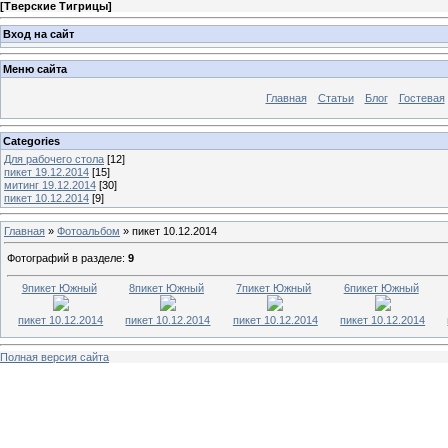
[
Тверские Тигрицы
]
Вход на сайт
Меню сайта
Главная
Статьи
Блог
Гостевая
Categories
Для рабочего стола
[12]
пикет 19.12.2014
[15]
митинг 19.12.2014
[30]
пикет 10.12.2014
[9]
Главная
»
Фотоальбом
» пикет 10.12.2014
Фотографий в разделе
:
9
9пикет Южный
8пикет Южный
7пикет Южный
6пикет Южный
пикет 10.12.2014
пикет 10.12.2014
пикет 10.12.2014
пикет 10.12.2014
Полная версия сайта