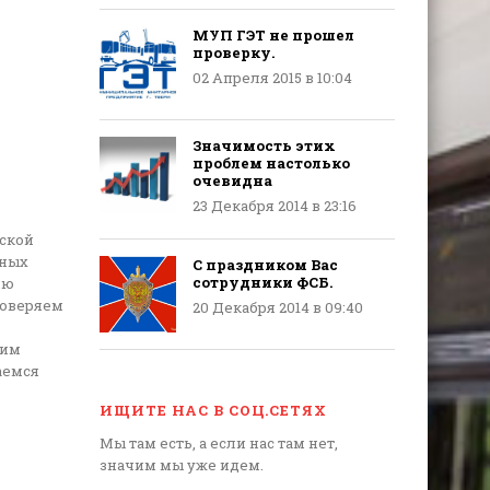
МУП ГЭТ не прошел
проверку.
02 Апреля 2015 в 10:04
Значимость этих
проблем настолько
очевидна
23 Декабря 2014 в 23:16
рской
нных
С праздником Вас
сотрудники ФСБ.
ию
роверяем
20 Декабря 2014 в 09:40
сим
аемся
ИЩИТЕ НАС В СОЦ.СЕТЯХ
Мы там есть, а если нас там нет,
значим мы уже идем.