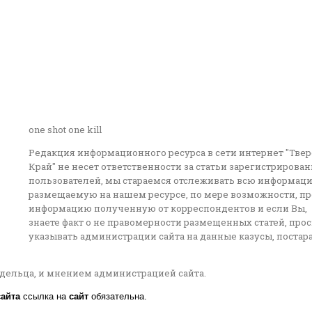
one shot one kill
Редакция информационного ресурса в сети интернет "Тве
Край" не несет ответственности за статьи зарегистрирова
пользователей, мы стараемся отслеживать всю информац
размещаемую на нашем ресурсе, по мере возможности, п
информацию полученную от корреспондентов и если Вы,
знаете факт о не правомерности размещенных статей, про
указывать администрации сайта на данные казусы, постар
адельца, и мнением администрацией сайта.
сайта
ссылка на
сайт
обязательна.