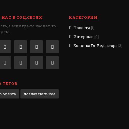
НАС В СОЦ.СЕТЯХ
КАТЕГОРИИ
ть, а если где-то нас нет, то
Новости
[1]
идем.
Интервью
[0]
Колонка Гл. Редактора
[3]
 ТЕГОВ
р оферта
познавательное